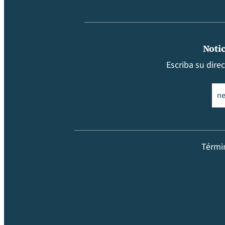
Notic
Escriba su dire
Ema
Térmi