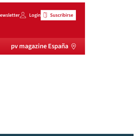
ewsletter
Login
Suscribirse
pv magazine España