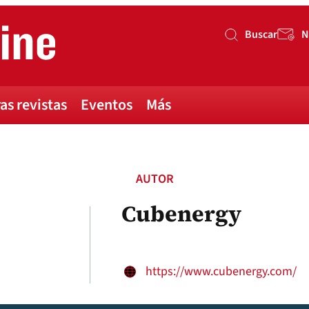
Buscar
N
Buscar
as revistas
Eventos
Más
AUTOR
Cubenergy
https://www.cubenergy.com/