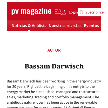
Skip
to
Login
Suscribirse
content
Noticias & Análisis
Nuestras revistas
Eventos
Má
AUTOR
Bassam Darwisch
Bassam Darwisch has been working in the energy industry
for 20 years. Right at the beginning of his entry into the
energy market he established, managed and restructured
sales, marketing, trading and portfolio management. The
ambitious nature lover has been active in the renewable
energy business for over ten years. At Vattenfall Energy