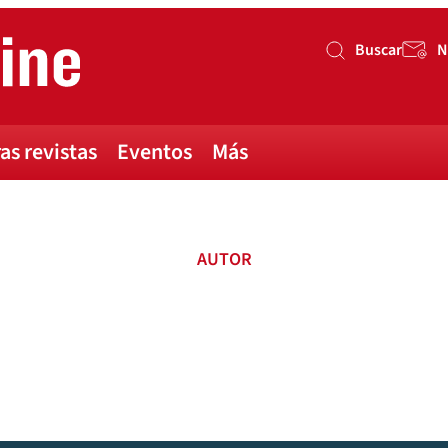
Buscar
N
Buscar
as revistas
Eventos
Más
AUTOR