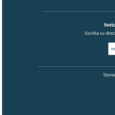
Notic
Escriba su dire
Ema
Térmi