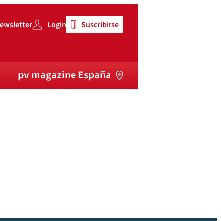
ewsletter
Login
Suscribirse
pv magazine España