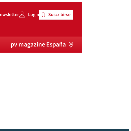
ewsletter
Login
Suscribirse
pv magazine España