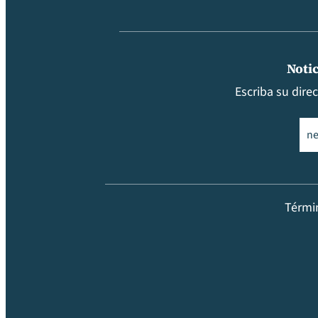
Notic
Escriba su dire
Ema
Térmi