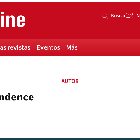
Buscar
N
Buscar
as revistas
Eventos
Más
AUTOR
endence