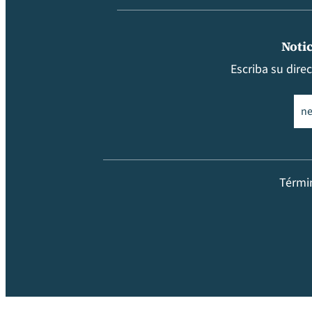
Notic
Escriba su dire
Ema
Térmi