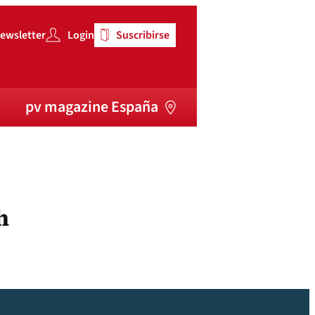
ewsletter
Login
Suscribirse
pv magazine España
h