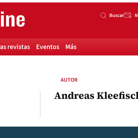
Buscar
N
Buscar
as revistas
Eventos
Más
AUTOR
Andreas Kleefisc