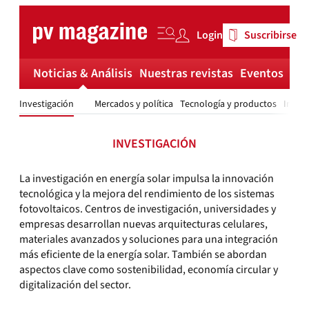
Skip
to
Login
Suscribirse
content
Noticias & Análisis
Nuestras revistas
Eventos
Má
Investigación
Mercados y política
Tecnología y productos
Instal
INVESTIGACIÓN
La investigación en energía solar impulsa la innovación
tecnológica y la mejora del rendimiento de los sistemas
fotovoltaicos. Centros de investigación, universidades y
empresas desarrollan nuevas arquitecturas celulares,
materiales avanzados y soluciones para una integración
más eficiente de la energía solar. También se abordan
aspectos clave como sostenibilidad, economía circular y
digitalización del sector.