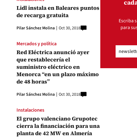
cada
Lidl instala en Baleares puntos
de recarga gratuita
Escriba s
para sus
Pilar Sánchez Molina
Oct 30, 2018
Mercados y política
Email
(Obli
Red Eléctrica anunció ayer
que restablecería el
suministro eléctrico en
Menorca “en un plazo máximo
de 48 horas”
Pilar Sánchez Molina
Oct 30, 2018
Instalaciones
El grupo valenciano Grupotec
cierra la financiación para una
planta de 42 MW en Almería