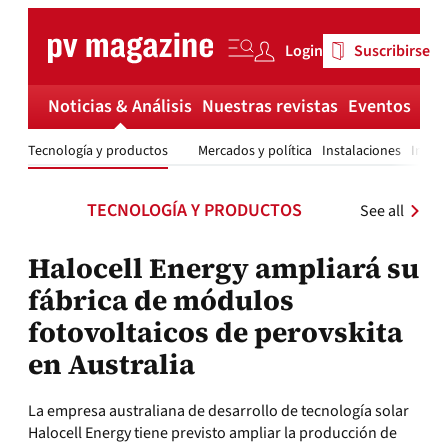
Skip
to
Login
Suscribirse
content
Noticias & Análisis
Nuestras revistas
Eventos
Má
Tecnología y productos
Mercados y política
Instalaciones
Invest
TECNOLOGÍA Y PRODUCTOS
See all
Halocell Energy ampliará su
fábrica de módulos
fotovoltaicos de perovskita
en Australia
La empresa australiana de desarrollo de tecnología solar
Halocell Energy tiene previsto ampliar la producción de