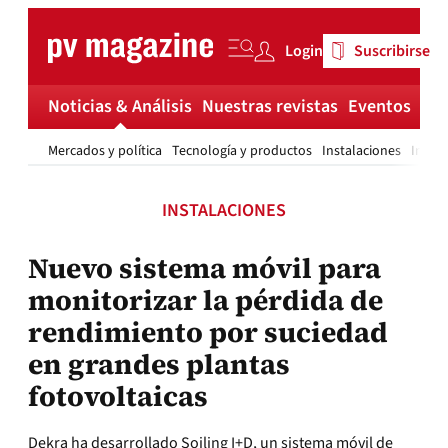
Skip
to
Login
Suscribirse
content
Noticias & Análisis
Nuestras revistas
Eventos
Má
Mercados y política
Tecnología y productos
Instalaciones
Invest
INSTALACIONES
Nuevo sistema móvil para
monitorizar la pérdida de
rendimiento por suciedad
en grandes plantas
fotovoltaicas
Dekra ha desarrollado Soiling I+D, un sistema móvil de